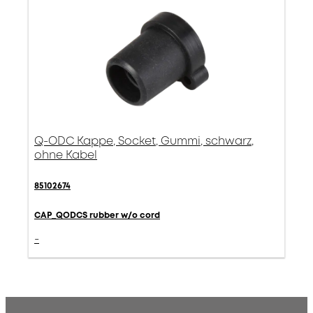
Q-ODC Kappe, Socket, Gummi, schwarz,
ohne Kabel
85102674
CAP_QODCS rubber w/o cord
-