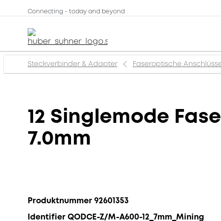
Connecting - today and beyond
Steckverbinder & Adapter
Faseroptische Anschlüss
12 Singlemode Fas
7.0mm
Produktnummer 92601353
Identifier QODCE-Z/M-A600-12_7mm_Mining