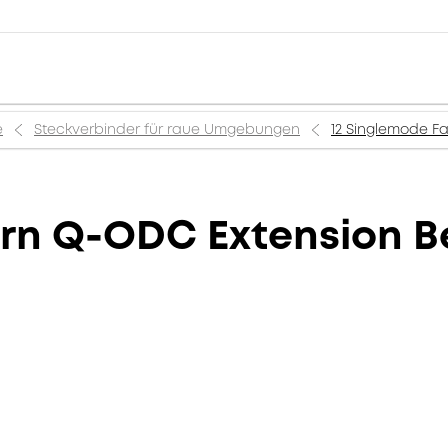
e
Steckverbinder für raue Umgebungen
12 Singlemode F
ern Q-ODC Extension B