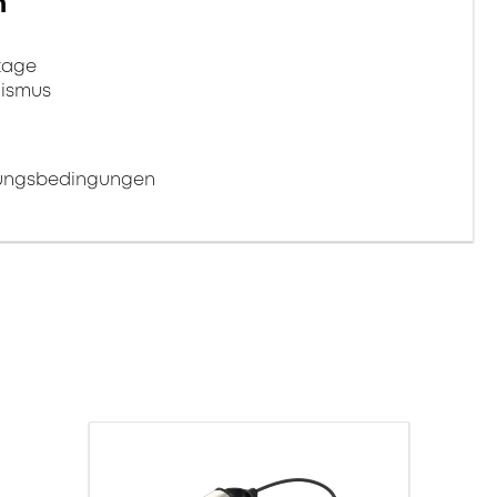
n
tage
nismus
bungsbedingungen