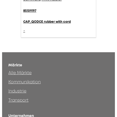
85109197
CAP_QODCE rubber with cord
-
Märkte
Alle Märkte
Kommunikation
Industrie
Transport
Unternehmen