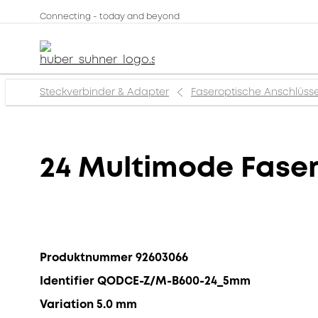
Connecting - today and beyond
Steckverbinder & Adapter
Faseroptische Anschlüss
24 Multimode Fase
Produktnummer 92603066
Identifier QODCE-Z/M-B600-24_5mm
Variation 5.0 mm