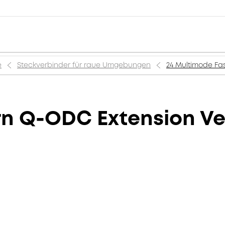
e
Steckverbinder für raue Umgebungen
24 Multimode Fa
rn Q-ODC Extension Ve