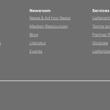
Newsroom
Services
News & Ad hoc News
Lieferan
Medien Ressourcen
Terms an
Blog
Partner P
e
Literatur
Globale
Events
Lieferdie