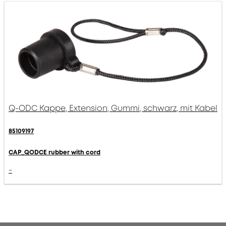
Q-ODC Kappe, Extension, Gummi, schwarz, mit Kabel
85109197
CAP_QODCE rubber with cord
-