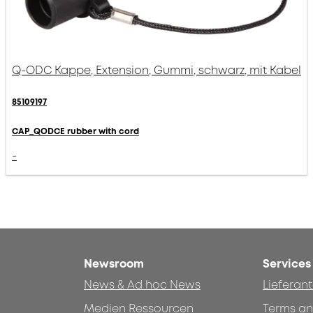
Q-ODC Kappe, Extension, Gummi, schwarz, mit Kabel
85109197
CAP_QODCE rubber with cord
-
Newsroom
Services
News & Ad hoc News
Lieferan
Medien Ressourcen
Terms an