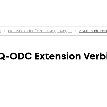
e
Steckverbinder für raue Umgebungen
2 Multimode Fas
 Q-ODC Extension Verb