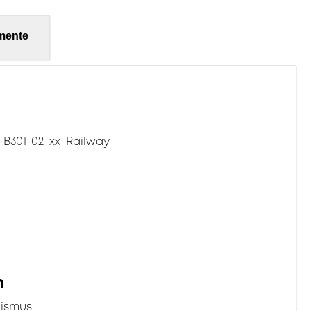
mente
B301-02_xx_Railway
n
nismus