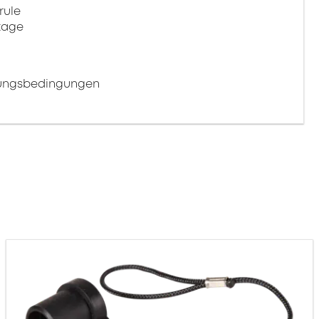
rule
tage
bungsbedingungen