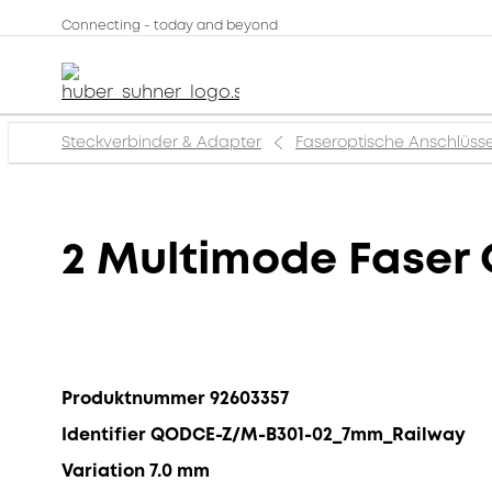
Connecting - today and beyond
Steckverbinder & Adapter
Faseroptische Anschlüss
2 Multimode Faser
Produktnummer 92603357
Identifier QODCE-Z/M-B301-02_7mm_Railway
Variation 7.0 mm