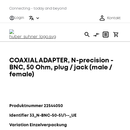
Connecting - today and beyond
Login
Kontakt
COAXIAL ADAPTER, N-precision -
BNC, 50 Ohm, plug / jack (male /
female)
Produktnummer 22544050
Identifier 33_N-BNC-50-51/1--_UE
Variation Einzelverpackung