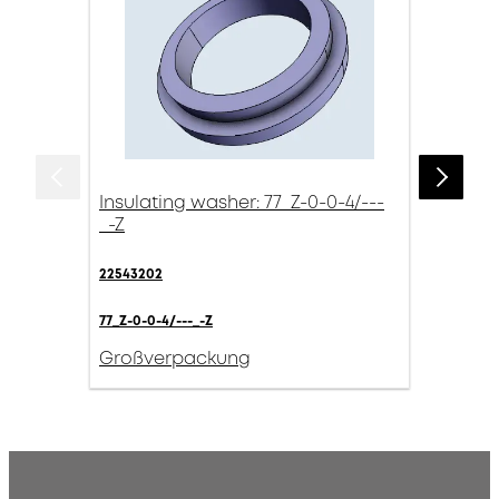
Insulating washer: 77_Z-0-0-4/---
_-Z
22543202
77_Z-0-0-4/---_-Z
Großverpackung