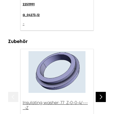
22511991
G_04273-12
-
Zubehör
Insulating washer: 77_Z-0-0-4/---
_-Z