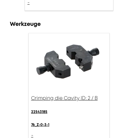
-
Werkzeuge
Crimping die Cavity ID: 2 / B
22543185
76_Z-0-3-1
-