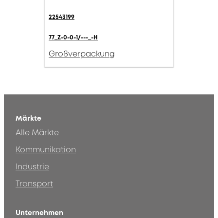
22543199
77_Z-0-0-1/---_-H
Großverpackung
Märkte
Alle Märkte
Kommunikation
Industrie
Transport
Unternehmen