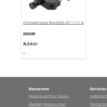
Crimpeinsatz Kavitäts-ID: 1 / 2 / A
22543181
76_Z-0-2-1
-
Newsroom
Services
News & Ad hoc News
Lieferan
Medien Ressourcen
Terms an