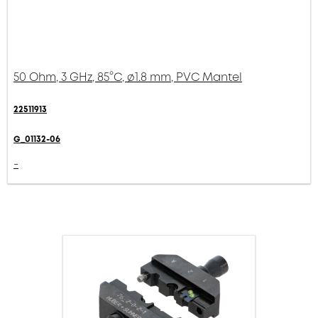
50 Ohm, 3 GHz, 85°C, ø1.8 mm, PVC Mantel
22511913
G_01132-06
-