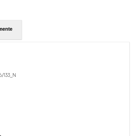
mente
6/133_N