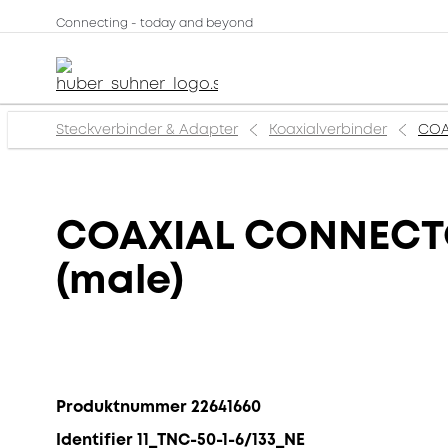
Connecting - today and beyond
Steckverbinder & Adapter
Koaxialverbinder
COA
COAXIAL CONNECTOR
(male)
Produktnummer 22641660
Identifier 11_TNC-50-1-6/133_NE