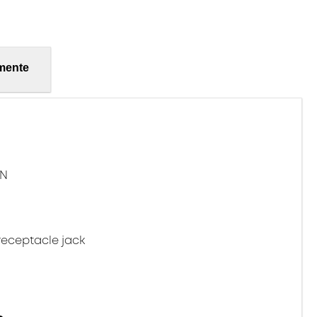
mente
_N
receptacle jack