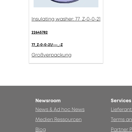
Insulating washer: 77_Z-0-0-21
22645782
77_Z-0-0-21/---_-Z
Großverpackung
Newsroom
Services
News & Ad hoc News
Lieferan
Medien Ressourcen
Terms an
Blog
Partner P