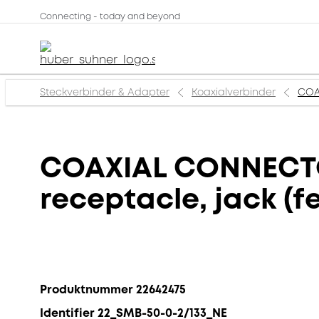
Connecting - today and beyond
Steckverbinder & Adapter
Koaxialverbinder
COA
COAXIAL CONNECTOR
receptacle, jack (f
Produktnummer 22642475
Identifier 22_SMB-50-0-2/133_NE