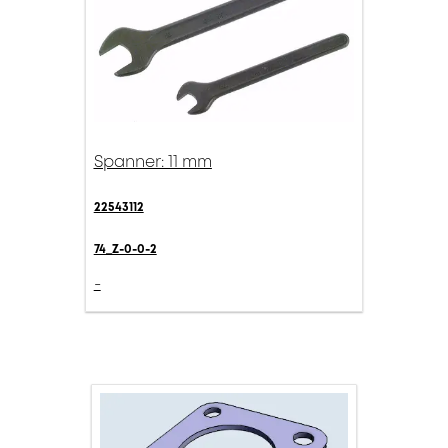
Spanner: 11 mm
22543112
74_Z-0-0-2
-