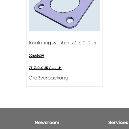
Insulating washer: 77_Z-0-0-15
22641429
77_Z-0-0-15 / ---_-H
Großverpackung
Newsroom
Services