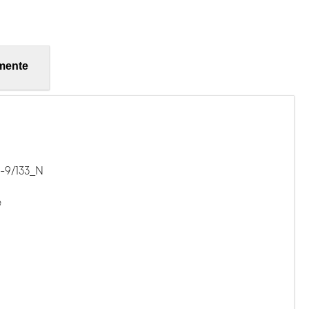
mente
-9/133_N
e