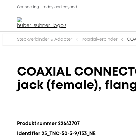
Connecting - today and beyond
Steckverbinder & Adapter
Koaxialverbinder
COAX
COAXIAL CONNECTOR
jack (female), fla
Produktnummer 22643707
Identifier 25_TNC-50-3-9/133_NE