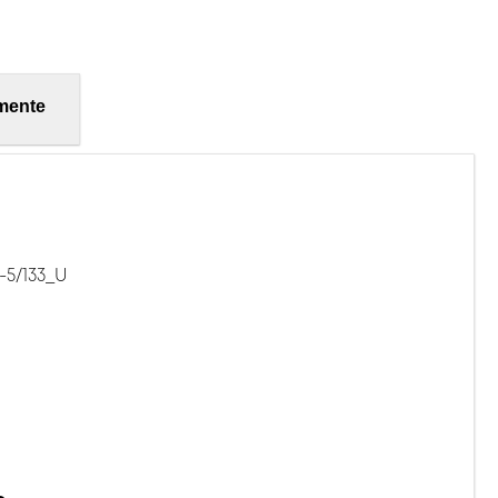
mente
-5/133_U