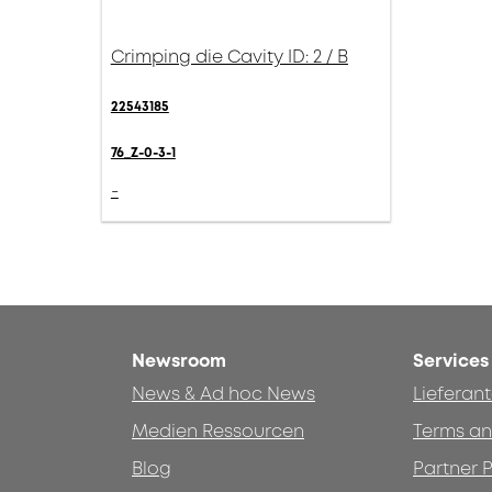
Crimping die Cavity ID: 2 / B
22543185
76_Z-0-3-1
-
Newsroom
Services
News & Ad hoc News
Lieferan
Medien Ressourcen
Terms an
Blog
Partner P