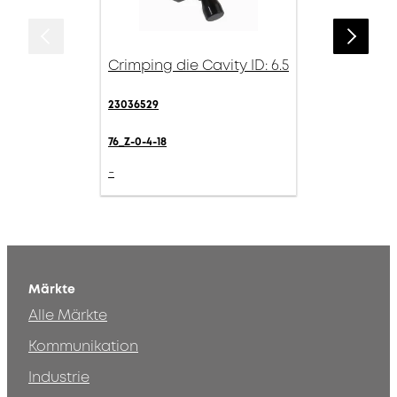
Crimping die Cavity ID: 6.5
23036529
76_Z-0-4-18
-
Märkte
Alle Märkte
Kommunikation
Industrie