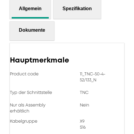
Allgemein
Spezifikation
Dokumente
Hauptmerkmale
Product code
11_TNC-50-4-
52/133_N
Typ der Schnittstelle
TNC
Nur als Assembly
Nein
erhältlich
Kabelgruppe
X9
S16