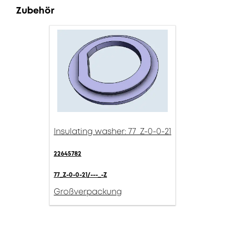
Zubehör
Insulating washer: 77_Z-0-0-21
22645782
77_Z-0-0-21/---_-Z
Großverpackung