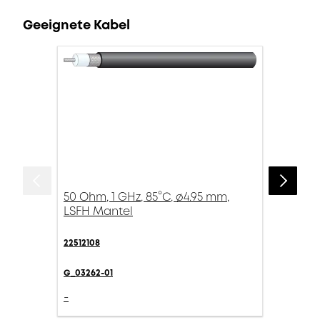
Geeignete Kabel
50 Ohm, 1 GHz, 85°C, ø4.95 mm,
LSFH Mantel
22512108
G_03262-01
-