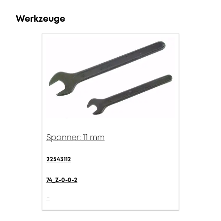
Werkzeuge
Spanner: 11 mm
22543112
74_Z-0-0-2
-