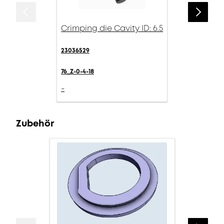
Crimping die Cavity ID: 6.5
23036529
76_Z-0-4-18
-
Zubehör