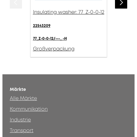
Insulating washer: 77_Z-0-0-12
22543209
77_Z-0-0-12/---_ -H
Großverpackung
Märkte
Alle Märkte
Kommunikation
Industrie
Transport