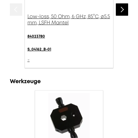
Low-loss, 50 Ohm, 6 GHz, 85°C, ø5.5
mm, LSFH Mantel
84023780
S_04162_B-01
-
Werkzeuge