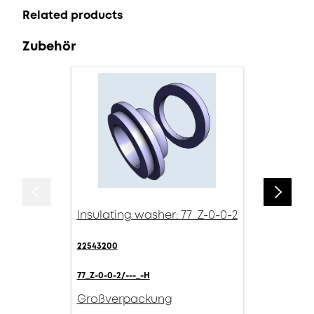
Related products
Zubehör
Insulating washer: 77_Z-0-0-2
22543200
77_Z-0-0-2/---_-H
Großverpackung