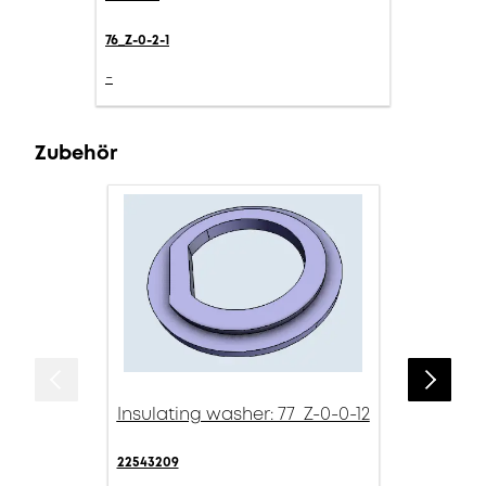
76_Z-0-2-1
-
Zubehör
Insulating washer: 77_Z-0-0-12
22543209