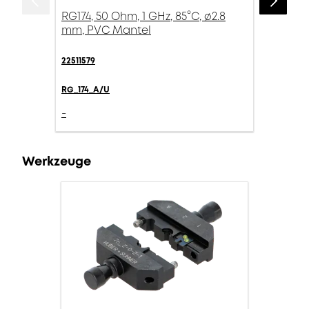
RG174, 50 Ohm, 1 GHz, 85°C, ø2.8
mm, PVC Mantel
22511579
RG_174_A/U
-
Werkzeuge