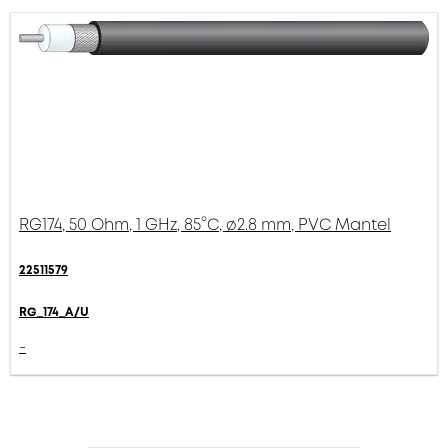
RG174, 50 Ohm, 1 GHz, 85°C, ø2.8 mm, PVC Mantel
22511579
RG_174_A/U
-