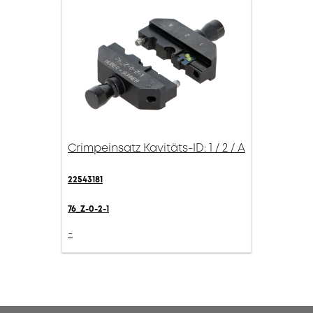
Crimpeinsatz Kavitäts-ID: 1 / 2 / A
22543181
76_Z-0-2-1
-