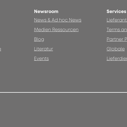
Newsroom
Services
News & Ad hoc News
Lieferan
Medien Ressourcen
Terms an
Blog
Partner P
e
Literatur
Globale
Events
Lieferdie