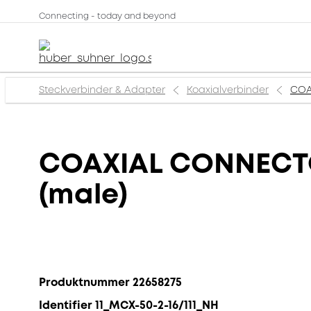
Connecting - today and beyond
Steckverbinder & Adapter
Koaxialverbinder
COA
COAXIAL CONNECTOR
(male)
Produktnummer 22658275
Identifier 11_MCX-50-2-16/111_NH