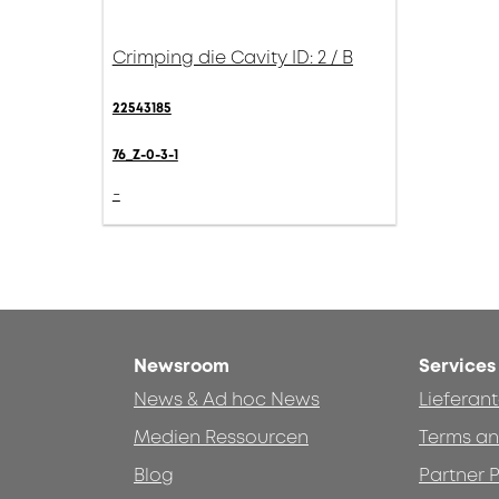
Crimping die Cavity ID: 2 / B
22543185
76_Z-0-3-1
-
Newsroom
Services
News & Ad hoc News
Lieferan
Medien Ressourcen
Terms an
Blog
Partner P