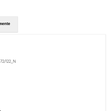
mente
72/122_N