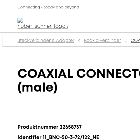
Connecting - today and beyond
Steckverbinder & Adapter
Koaxialverbinder
COA
COAXIAL CONNECTOR
(male)
Produktnummer 22658737
Identifier 11_BNC-50-3-72/122_NE