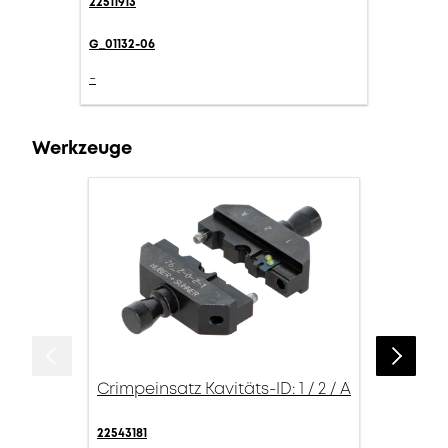
22511913
G_01132-06
-
Werkzeuge
Crimpeinsatz Kavitäts-ID: 1 / 2 / A
22543181