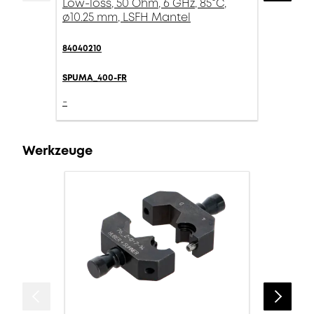
Low-loss, 50 Ohm, 6 GHz, 85°C,
ø10.25 mm, LSFH Mantel
84040210
SPUMA_400-FR
-
Werkzeuge