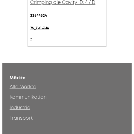
Crimping die Cavity ID: 4 / D
22544524
76_Z-0-7-14
-
Märkte
Alle Märkte
Kommunikation
Industrie
Transport