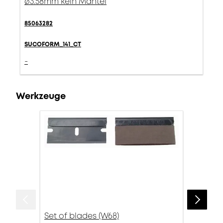
ø3.58mm kein Mantel
85063282
SUCOFORM_141_CT
-
Werkzeuge
Set of blades (W68)