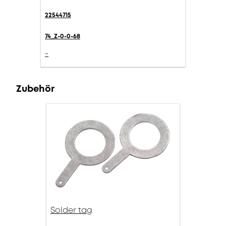
22544715
74_Z-0-0-68
-
Zubehör
Solder tag