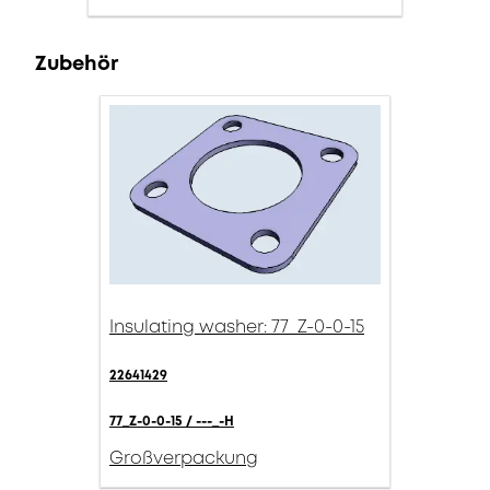
Zubehör
Insulating washer: 77_Z-0-0-15
22641429
77_Z-0-0-15 / ---_-H
Großverpackung