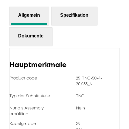
Allgemein
Spezifikation
Dokumente
Hauptmerkmale
Product code
25_TNC-50-4-
20/133_N
Typ der Schnittstelle
TNC
Nur als Assembly
Nein
erhältlich
Kabelgruppe
X9