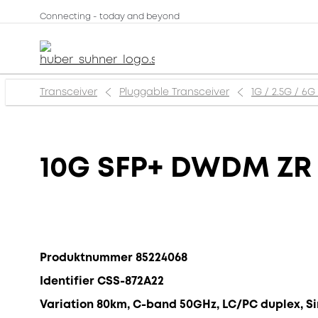
Connecting - today and beyond
Transceiver
Pluggable Transceiver
1G / 2.5G / 6G
10G SFP+ DWDM ZR
Produktnummer 85224068
Identifier CSS-872A22
Variation 80km, C-band 50GHz, LC/PC duplex, 