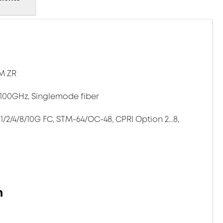
M ZR
100GHz, Singlemode fiber
 1/2/4/8/10G FC, STM-64/OC-48, CPRI Option 2...8,
n