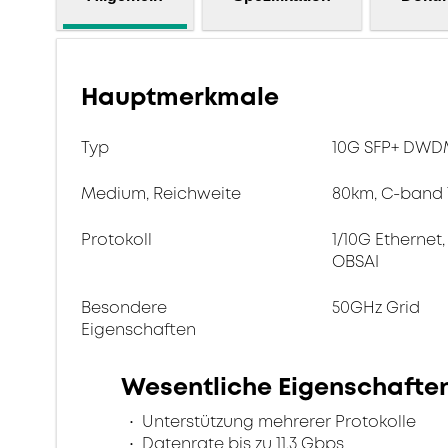
Hauptmerkmale
Typ
10G SFP+ DWD
Medium, Reichweite
80km, C-band 
Protokoll
1/10G Ethernet,
OBSAI
Besondere
50GHz Grid
Eigenschaften
Wesentliche Eigenschafte
Unterstützung mehrerer Protokolle
Datenrate bis zu 11.3 Gbps