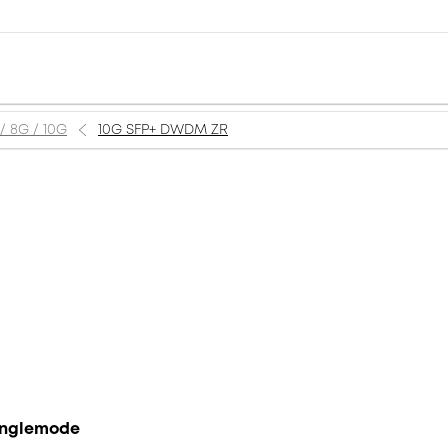
 / 8G / 10G
10G SFP+ DWDM ZR
Singlemode