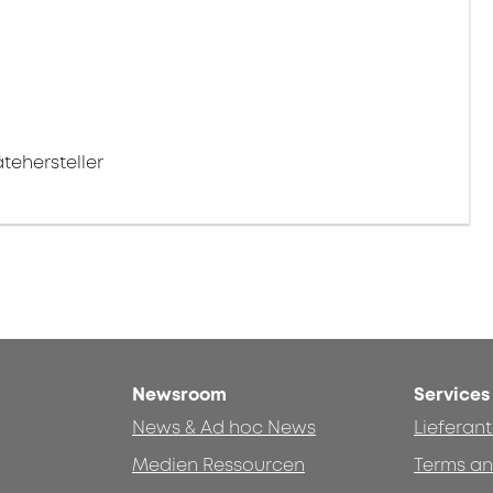
tehersteller
Newsroom
Services
News & Ad hoc News
Lieferan
Medien Ressourcen
Terms an