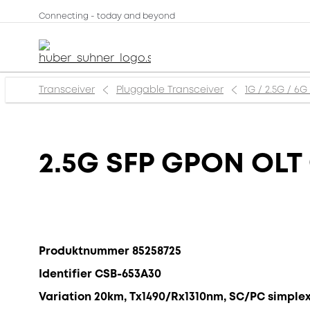
Connecting - today and beyond
Transceiver
Pluggable Transceiver
1G / 2.5G / 6G
2.5G SFP GPON OLT 
Produktnummer 85258725
Identifier CSB-653A30
Variation 20km, Tx1490/Rx1310nm, SC/PC simplex