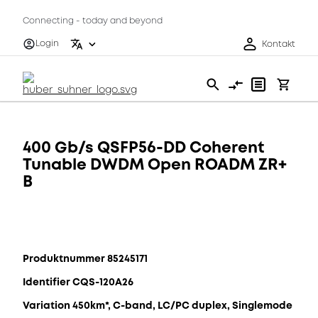
Connecting - today and beyond
Login
Kontakt
400 Gb/s QSFP56-DD Coherent
Tunable DWDM Open ROADM ZR+
B
Produktnummer 85245171
Identifier CQS-120A26
Variation 450km*, C-band, LC/PC duplex, Singlemode