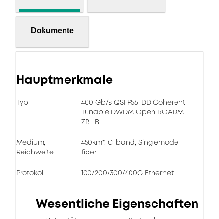
Dokumente
Hauptmerkmale
Typ
400 Gb/s QSFP56-DD Coherent
Tunable DWDM Open ROADM
ZR+ B
Medium,
450km*, C-band, Singlemode
Reichweite
fiber
Protokoll
100/200/300/400G Ethernet
Wesentliche Eigenschaften