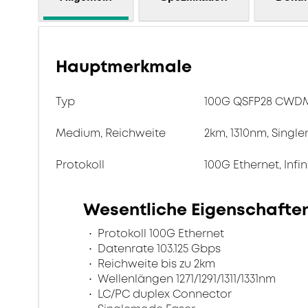
Hauptmerkmale
Typ
100G QSFP28 CWD
Medium, Reichweite
2km, 1310nm, Singl
Protokoll
100G Ethernet, Infi
Wesentliche Eigenschafte
Protokoll 100G Ethernet
Datenrate 103.125 Gbps
Reichweite bis zu 2km
Wellenlängen 1271/1291/1311/1331nm
LC/PC duplex Connector