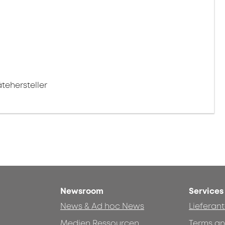
tehersteller
Newsroom
Services
News & Ad hoc News
Lieferan
Medien Ressourcen
Terms an