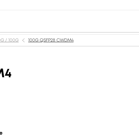
0G / 100G
100G QSFP28 CWDM4
M4
e