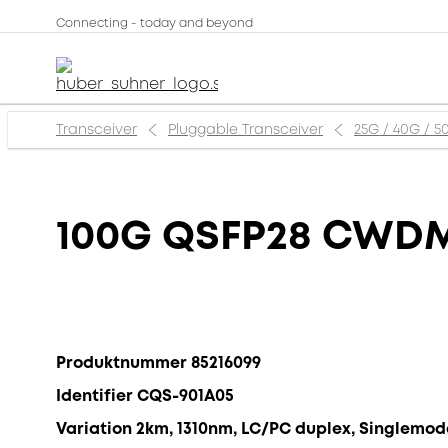
Connecting - today and beyond
Transceiver
Pluggable Transceiver
25G / 40G / 5
100G QSFP28 CWD
Produktnummer 85216099
Identifier CQS-901A05
Variation 2km, 1310nm, LC/PC duplex, Singlemod