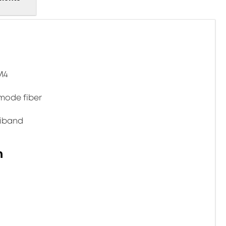
M4
emode fiber
niband
n