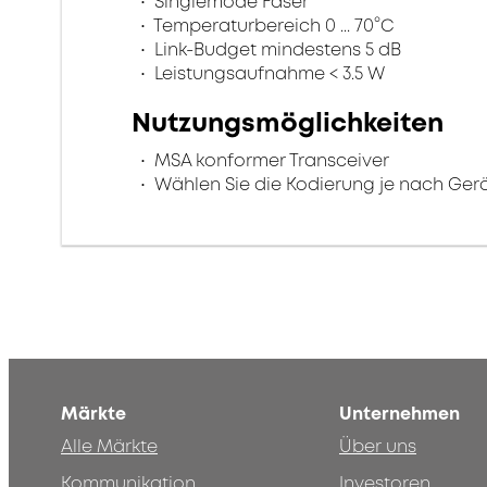
Singlemode Faser
Temperaturbereich 0 ... 70°C
Link-Budget mindestens 5 dB
Leistungsaufnahme < 3.5 W
Nutzungsmöglichkeiten
MSA konformer Transceiver
Wählen Sie die Kodierung je nach Gerä
Märkte
Unternehmen
Alle Märkte
Über uns
Kommunikation
Investoren