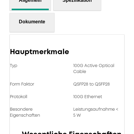
Allgemein
Spezifikation
Dokumente
Hauptmerkmale
Typ
100G Active Optical
Cable
Form Faktor
QSFP28 to QSFP28
Protokoll
100G Ethernet
Besondere
Leistungsaufnahme <
Eigenschaften
5 W