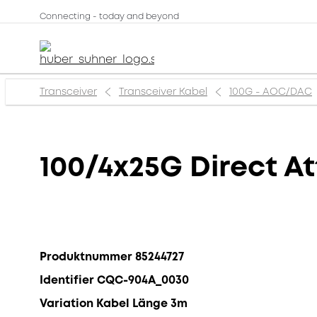
Connecting - today and beyond
Transceiver
Transceiver Kabel
100G - AOC/DAC
100/4x25G Direct A
Produktnummer 85244727
Identifier CQC-904A_0030
Variation Kabel Länge 3m