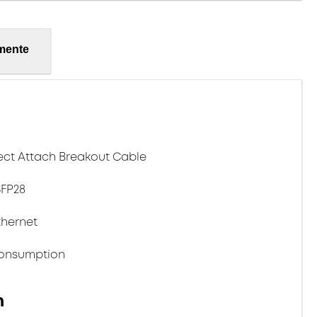
mente
rect Attach Breakout Cable
SFP28
thernet
onsumption
n