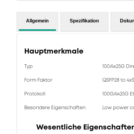
Allgemein
Spezifikation
Doku
Hauptmerkmale
Typ
100/4x25G Di
Form Faktor
QSFP28 to 4x
Protokoll
100G/4x25G E
Besondere Eigenschaften
Low power c
Wesentliche Eigenschafte