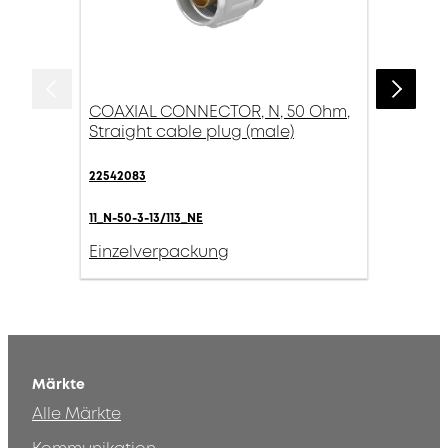
COAXIAL CONNECTOR, N, 50 Ohm,
Straight cable plug (male)
22542083
11_N-50-3-13/113_NE
Einzelverpackung
Märkte
Alle Märkte