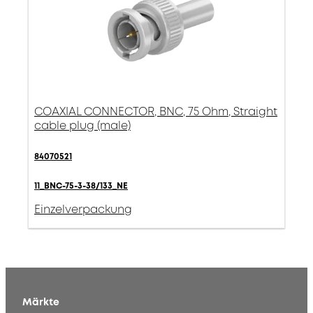
COAXIAL CONNECTOR, BNC, 75 Ohm, Straight
cable plug (male)
84070521
11_BNC-75-3-38/133_NE
Einzelverpackung
Märkte