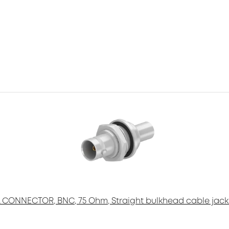
 CONNECTOR, BNC, 75 Ohm, Straight bulkhead cable jack 