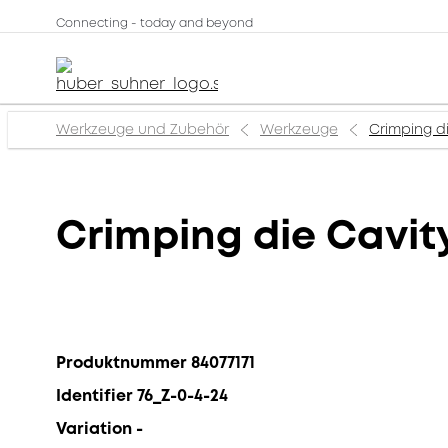
Connecting - today and beyond
Werkzeuge und Zubehör
Werkzeuge
Crimping die
Crimping die Cavity 
Produktnummer 84077171
Identifier 76_Z-0-4-24
Variation -