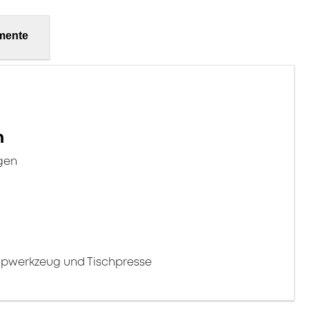
mente
n
gen
mpwerkzeug und Tischpresse