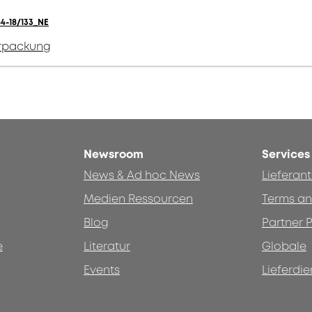
4-18/133_NE
erpackung
Newsroom
Services
News & Ad hoc News
Lieferan
Medien Ressourcen
Terms an
Blog
Partner P
e
Literatur
Globale
Events
Lieferdie