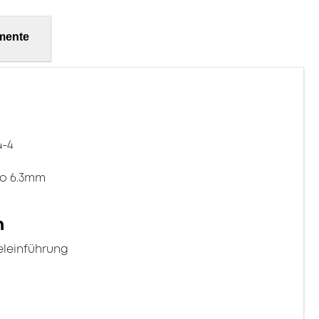
mente
4-4
to 6.3mm
n
eleinführung