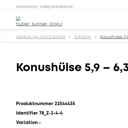
Connecting - today and beyond
Werkzeuge und Zubehör
Zubehör
Konushülse 5,
Konushülse 5,9 – 6
Produktnummer 22544435
Identifier 78_Z-2-4-4
Variation -