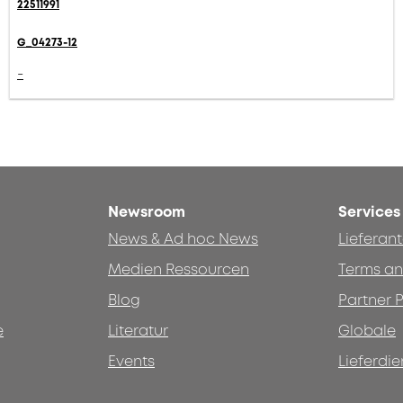
22511991
G_04273-12
-
Newsroom
Services
News & Ad hoc News
Lieferan
Medien Ressourcen
Terms an
Blog
Partner P
e
Literatur
Globale
Events
Lieferdie