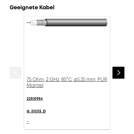
Geeignete Kabel
75 Ohm, 2 GHz, 85°C, ø5.35 mm, PUR
Mantel
22510954
G_03213_D
-