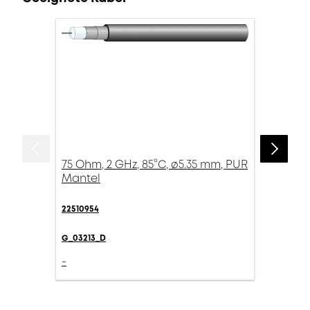
75 Ohm, 2 GHz, 85°C, ø5.35 mm, PUR
Mantel
22510954
G_03213_D
-