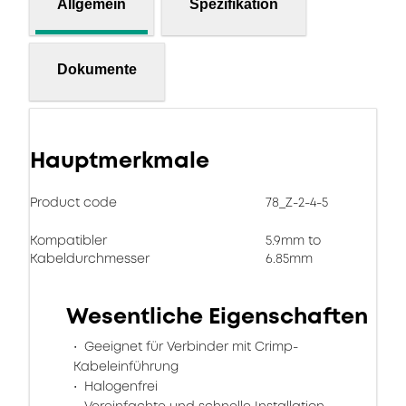
Allgemein
Spezifikation
Dokumente
Hauptmerkmale
Product code
78_Z-2-4-5
Kompatibler
5.9mm to
Kabeldurchmesser
6.85mm
Wesentliche Eigenschaften
Geeignet für Verbinder mit Crimp-
Kabeleinführung
Halogenfrei