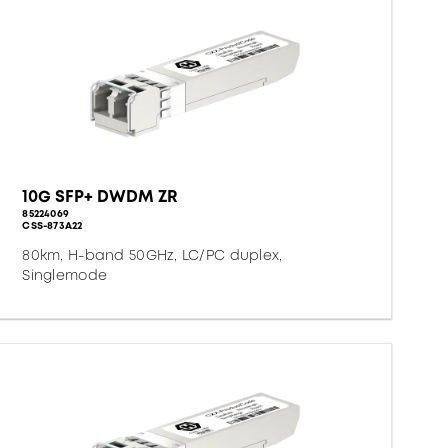
10G SFP+ DWDM ZR
85224069
CSS-873A22
80km, H-band 50GHz, LC/PC duplex,
Singlemode