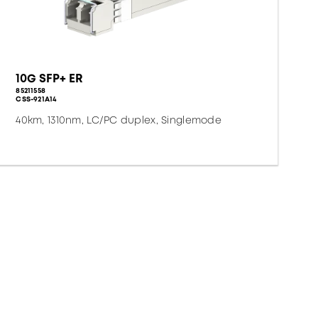
10G SFP+ ER
85211558
CSS-921A14
40km, 1310nm, LC/PC duplex, Singlemode