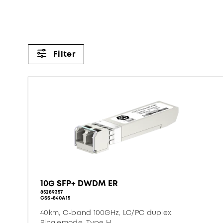
Filter
10G SFP+ DWDM ER
85289357
CSS-840A15
40km, C-band 100GHz, LC/PC duplex,
Singlemode, Type H