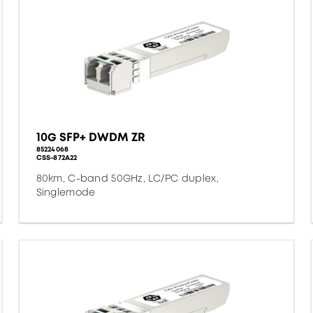
10G SFP+ DWDM ZR
85224068
CSS-872A22
80km, C-band 50GHz, LC/PC duplex,
Singlemode