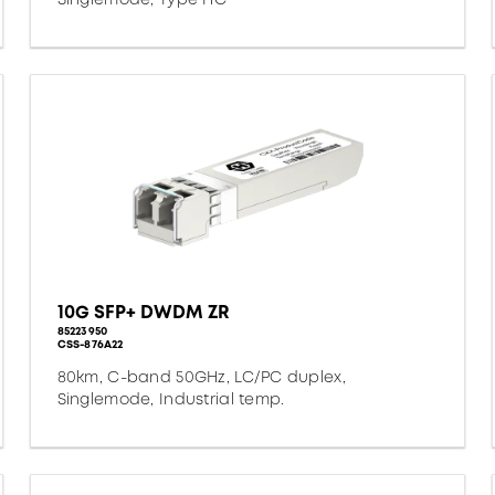
10G SFP+ DWDM ZR
85223950
CSS-876A22
80km, C-band 50GHz, LC/PC duplex,
Singlemode, Industrial temp.