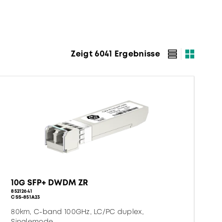
Zeigt 6041 Ergebnisse
10G SFP+ DWDM ZR
85212641
CSS-851A23
80km, C-band 100GHz, LC/PC duplex,
Singlemode