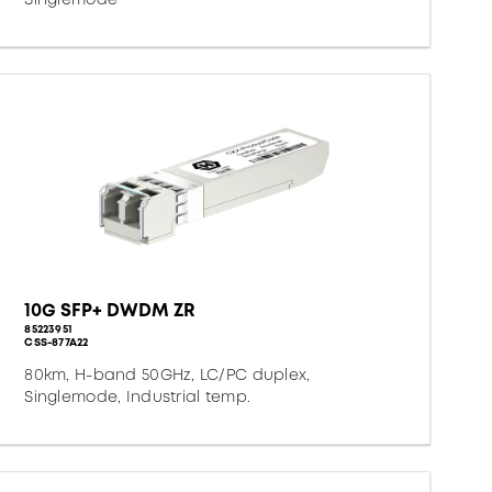
10G SFP+ DWDM ZR
85223951
CSS-877A22
80km, H-band 50GHz, LC/PC duplex,
Singlemode, Industrial temp.