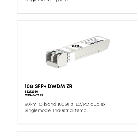
10G SFP+ DWDM ZR
85212650
CSS-867A23
80km, C-band 100GHz, LC/PC duplex,
Singlemode, Industrial temp.