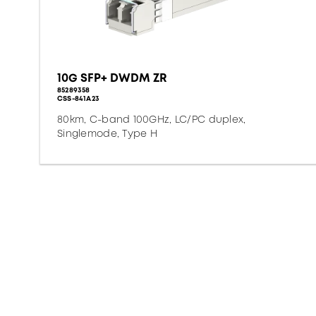
10G SFP+ DWDM ZR
85289358
CSS-841A23
80km, C-band 100GHz, LC/PC duplex,
Singlemode, Type H