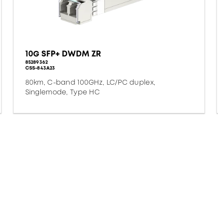
10G SFP+ DWDM ZR
85289362
CSS-843A23
80km, C-band 100GHz, LC/PC duplex,
Singlemode, Type HC