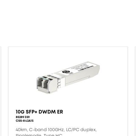
10G SFP+ DWDM ER
85289359
CSS-842A15
40km, C-band 100GHz, LC/PC duplex,
Singlemode, Type HC