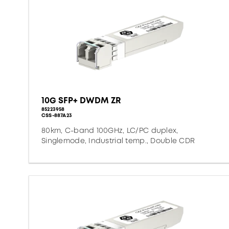
10G SFP+ DWDM ZR
85223958
CSS-887A23
80km, C-band 100GHz, LC/PC duplex,
Singlemode, Industrial temp., Double CDR