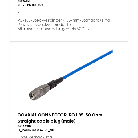
85174133
SF_21_PC185-502
-
PC-1.85-Steckverbinder (1,85-mm-Standard) sind
Präzisionssteckverbinder für
Mikrowellenanwendungen bis 67 GHz
COAXIAL CONNECTOR, PC 1.85, 50 Ohm,
Straight cable plug (male)
84144282
11_PC185-50-2-4/19-_NE
Einzelverpackung