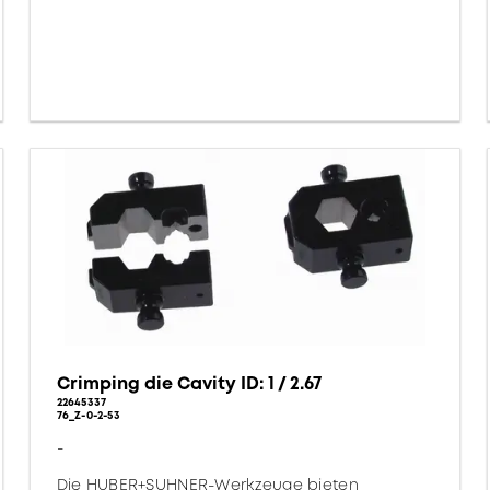
Crimping die Cavity ID: 1 / 2.67
22645337
76_Z-0-2-53
-
Die HUBER+SUHNER-Werkzeuge bieten