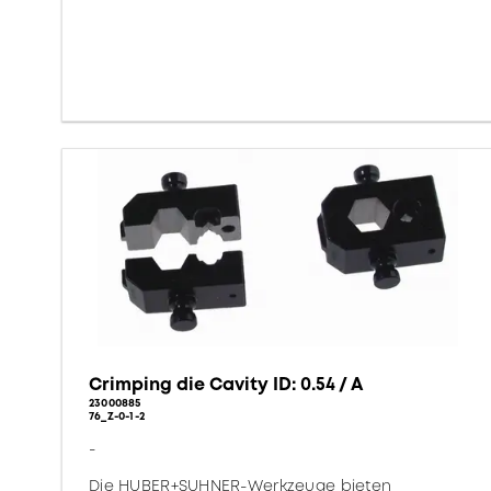
Crimping die Cavity ID: 0.54 / A
23000885
76_Z-0-1-2
-
Die HUBER+SUHNER-Werkzeuge bieten