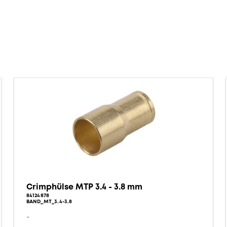
Crimphülse MTP 3.4 - 3.8 mm
84124878
BAND_MT_3.4-3.8
-