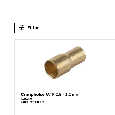
Filter
Crimphülse MTP 2.8 - 3.2 mm
84124876
BAND_MT_2.8-3.2
-