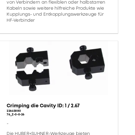
von Verbindern an flexiblen oder halbstarren
Kabeln sowie weitere hilfreiche Produkte wie
Kupplungs- und Entkopplungswerkzeuge für
HF-Verbinder
Crimping die Cavity ID: 1 / 2.67
22645880
76_Z-0-0-26
-
Die HUBER+SUHNER-Werkzeuge bieten