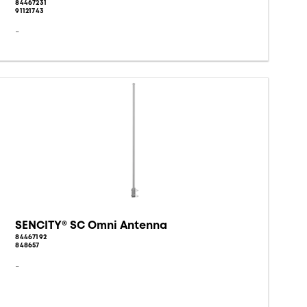
84467231
91121743
-
SENCITY® SC Omni Antenna
84467192
848657
-