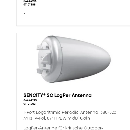
84467216
91121388
-
SENCITY® SC LogPer Antenna
84467223
91121402
1-Port Logarithmic Periodic Antenna, 380-520
MHz, V-Pol, 87° HPBW, 9 dBi Gain
LogPer-Antenne für kritische Outdoor-