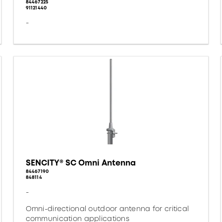
84467225
91121440
-
SENCITY® SC Omni Antenna
84467190
848114
-
Omni-directional outdoor antenna for critical
communication applications