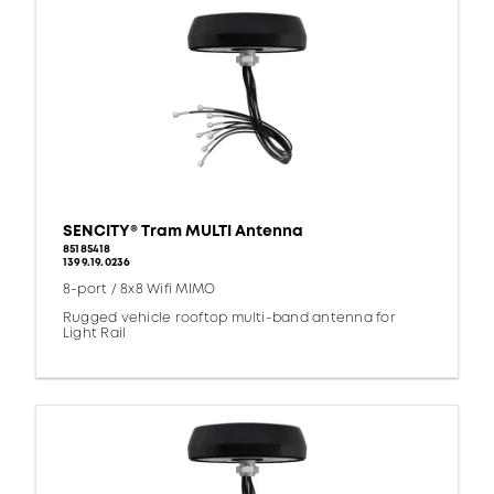
SENCITY® Tram MULTI Antenna
85185418
1399.19.0236
8-port / 8x8 Wifi MIMO
Rugged vehicle rooftop multi-band antenna for
Light Rail