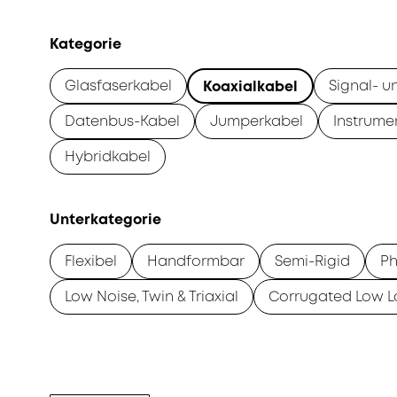
Kategorie
Glasfaserkabel
Signal- u
Koaxialkabel
Datenbus-Kabel
Jumperkabel
Instrume
Hybridkabel
Unterkategorie
Flexibel
Handformbar
Semi-Rigid
Ph
Low Noise, Twin & Triaxial
Corrugated Low L