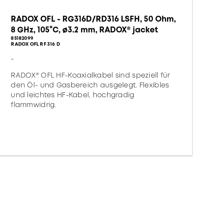
RADOX OFL - RG316D/RD316 LSFH, 50 Ohm,
8 GHz, 105°C, ø3.2 mm, RADOX® jacket
85182099
RADOX OFL RF 316 D
-
RADOX® OFL HF-Koaxialkabel sind speziell für
den Öl- und Gasbereich ausgelegt. Flexibles
und leichtes HF-Kabel, hochgradig
flammwidrig.