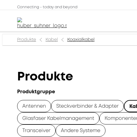
Connecting - today and beyond
Produkte
Kabel
Koaxialkabel
Produkte
Produktgruppe
Antennen
Steckverbinder & Adapter
Ka
Glasfaser Kabelmanagement
Komponente
Transceiver
Andere Systeme