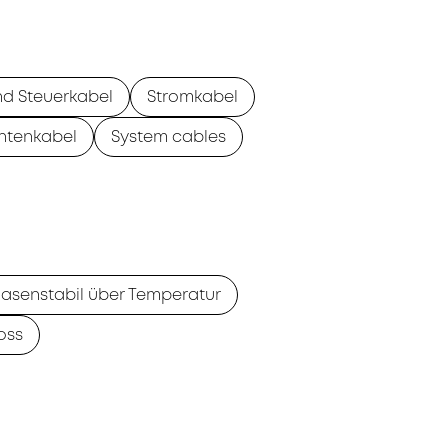
nd Steuerkabel
Stromkabel
ntenkabel
System cables
asenstabil über Temperatur
oss