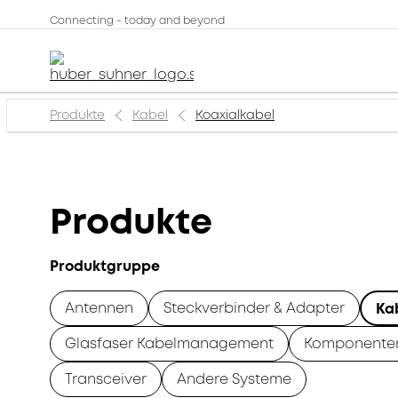
Connecting - today and beyond
Produkte
Kabel
Koaxialkabel
Produkte
Produktgruppe
Antennen
Steckverbinder & Adapter
Ka
Glasfaser Kabelmanagement
Komponente
Transceiver
Andere Systeme