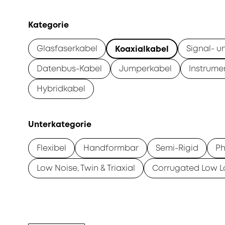
Kategorie
Glasfaserkabel
Signal- u
Koaxialkabel
Datenbus-Kabel
Jumperkabel
Instrume
Hybridkabel
Unterkategorie
Flexibel
Handformbar
Semi-Rigid
Ph
Low Noise, Twin & Triaxial
Corrugated Low L