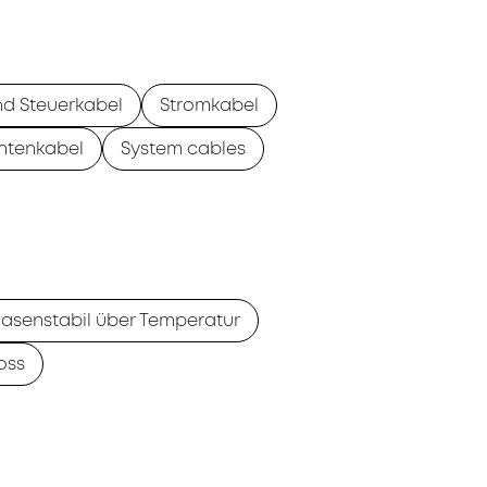
nd Steuerkabel
Stromkabel
ntenkabel
System cables
asenstabil über Temperatur
oss