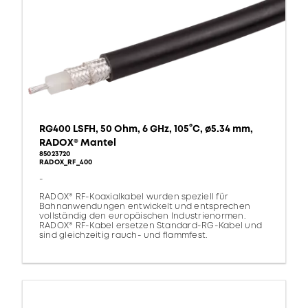
RG400 LSFH, 50 Ohm, 6 GHz, 105°C, ø5.34 mm,
RADOX® Mantel
85023720
RADOX_RF_400
-
RADOX® RF-Koaxialkabel wurden speziell für
Bahnanwendungen entwickelt und entsprechen
vollständig den europäischen Industrienormen.
RADOX® RF-Kabel ersetzen Standard-RG-Kabel und
sind gleichzeitig rauch- und flammfest.