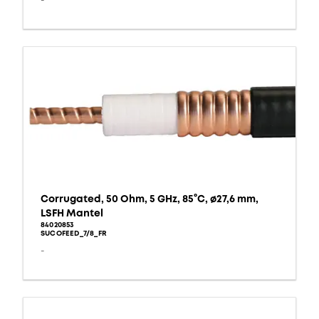
-
Corrugated, 50 Ohm, 5 GHz, 85°C, ø27,6 mm,
LSFH Mantel
84020853
SUCOFEED_7/8_FR
-