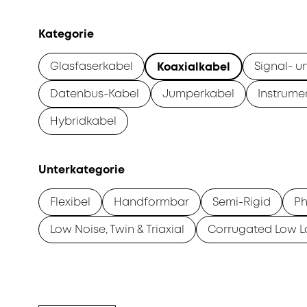
Kategorie
Glasfaserkabel
Signal- u
Koaxialkabel
Datenbus-Kabel
Jumperkabel
Instrume
Hybridkabel
Unterkategorie
Flexibel
Handformbar
Semi-Rigid
Ph
Low Noise, Twin & Triaxial
Corrugated Low L