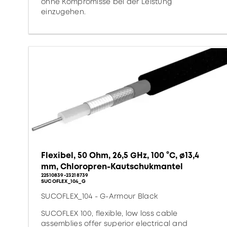
ohne Kompromisse bei der Leistung
einzugehen.
Flexibel, 50 Ohm, 26,5 GHz, 100 °C, ø13,4
mm, Chloropren-Kautschukmantel
22510839-23218739
SUCOFLEX_104_G
SUCOFLEX_104 - G-Armour Black
SUCOFLEX 100, flexible, low loss cable
assemblies offer superior electrical and