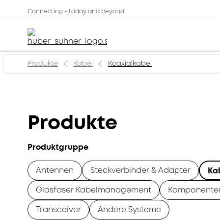
Connecting - today and beyond
Produkte
Kabel
Koaxialkabel
Produkte
Produktgruppe
Antennen
Steckverbinder & Adapter
Ka
Glasfaser Kabelmanagement
Komponente
Transceiver
Andere Systeme