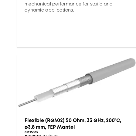
mechanical performance for static and
dynamic applications.
Flexible (RG402) 50 Ohm, 33 GHz, 200°C,
ø3.8 mm, FEP Mantel
85215603
MULTIFLEX_141_CT-02