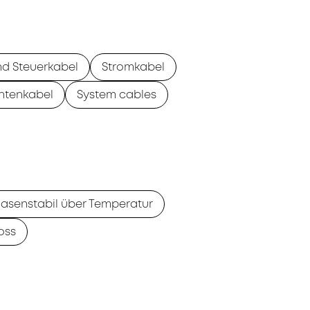
nd Steuerkabel
Stromkabel
ntenkabel
System cables
asenstabil über Temperatur
oss