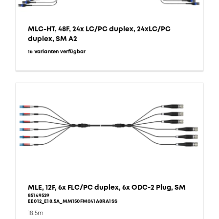
MLC-HT, 48F, 24x LC/PC duplex, 24xLC/PC
duplex, SM A2
16 Varianten verfügbar
MLE, 12F, 6x FLC/PC duplex, 6x ODC-2 Plug, SM
85149529
EE012_E18.5A_MM150FM041A8RA1SS
18.5m